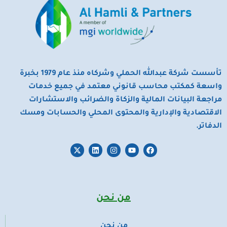
تأسست شركة عبدالله الحملي وشركاه منذ عام 1979 بخبرة
واسعة كمكتب محاسب قانوني معتمد في جميع خدمات
مراجعة البيانات المالية والزكاة والضرائب والاستشارات
الاقتصادية والإدارية والمحتوى المحلي والحسابات ومسك
الدفاتر.
X
L
I
Y
F
-
i
n
o
a
t
n
s
u
c
w
k
t
t
e
i
e
a
u
b
t
d
g
b
o
t
i
r
e
o
من نحن
e
n
a
k
r
m
من نحن