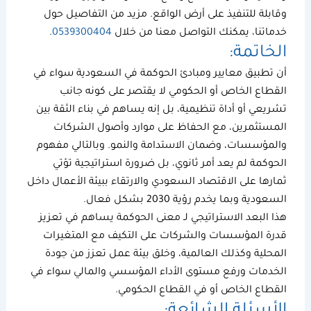
وقابلة للتنفيذ على أرض الواقع. مزيد من التفاصيل حول
خدماتنا، يمكنك التواصل معنا من خلال
0539300404
.
الخاتمة:
أن تطبيق معايير ومبادئ
الحوكمة في السعودية
سواء في
القطاع الخاص أو الحكومي لا يقتصر على كونه جانب
تشريعي أو أداة تنظيمية، بل إنه يساهم في بناء الثقة بين
المستثمرين، مع الحفاظ على موارد وأصول الشركات
والمؤسسات، وضمان الاستدامة والنمو. وبالتالي
مفهوم
الحوكمة
لم يعد أمر ثانوي، بل ضرورة استراتيجية تؤتي
ثمارها على الاقتصاد السعودي والارتقاء ببيئة الأعمال داخل
السعودية وبما يخدم رؤية 2030 بشكل فعال.
هذا البعد الاستراتيجي لـ
معنى الحوكمة
يساهم في تعزيز
قدرة المؤسسات والشركات على التكيف مع المتغيرات
المحلية وكذلك العالمية، وخلق بيئة عمل تعزز من جودة
الخدمات ورفع مستوى الأداء المؤسسي والمالي سواء في
القطاع الخاص أو في القطاع الحكومي.
الأسئلة الشائعة: