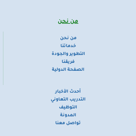
w
k
t
t
e
i
e
a
u
b
t
d
g
b
o
t
i
r
e
o
من نحن
e
n
a
k
r
m
من نحن
​خدماتنا
التطوير والجودة
فريقنا
الصفحة الدولية
أحدث الأخبار
التدريب التعاوني
التوظيف
المدونة
تواصل معنا