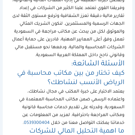
وبفضل خبرتنا العميقة في إدارة الملفات المالية والقانونية،
وفريقنا القوي تعتمد علينا الكثير من الشركات في إعداد
تقارير مالية دقيقة تعزز الشفافية وترفع مستوى الثقة لدى
الجهات الرسمية والمستثمرين. لنكون الشريك المثالي
والموثوق لكل من يبحث عن
مكاتب مراجعة
في السعودية
تعمل وفق أعلى المعايير المهنية، قادرين على حماية أعمال
الشركات المحاسبية والمالية، ودفعها نحو مستقبل مالي
وقانوني ناجح داخل المملكة العربية السعودية.
الأسئلة الشائعة:
كيف تختار من بين
مكاتب محاسبة في
الرياض
الأنسب لنشاطك؟
يعتمد الاختيار على خبرة المكتب في مجال نشاطك،
واعتماده الرسمي ضمن
مكاتب المحاسبة المعتمدة في
السعودية
، وقدرته على تقديم خدمات
محاسبة قانونية
و
مكاتب المراجعة
باحترافية. لمزيد من المعلومات عن
خدماتنا يمكنك التواصل معنا من خلال
0539300404
.
ما
اهمية التحليل المالي
للشركات