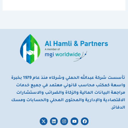
تأسست شركة عبدالله الحملي وشركاه منذ عام 1979 بخبرة
واسعة كمكتب محاسب قانوني معتمد في جميع خدمات
مراجعة البيانات المالية والزكاة والضرائب والاستشارات
الاقتصادية والإدارية والمحتوى المحلي والحسابات ومسك
الدفاتر.
X
L
I
Y
F
-
i
n
o
a
t
n
s
u
c