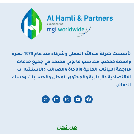
تأسست شركة عبدالله الحملي وشركاه منذ عام 1979 بخبرة
واسعة كمكتب محاسب قانوني معتمد في جميع خدمات
مراجعة البيانات المالية والزكاة والضرائب والاستشارات
الاقتصادية والإدارية والمحتوى المحلي والحسابات ومسك
الدفاتر.
X
L
I
Y
F
-
i
n
o
a
t
n
s
u
c
w
k
t
t
e
i
e
a
u
b
t
d
g
b
o
t
i
r
e
o
من نحن
e
n
a
k
r
m