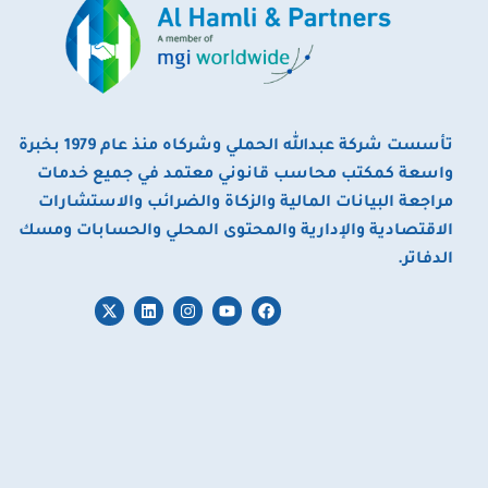
تأسست شركة عبدالله الحملي وشركاه منذ عام 1979 بخبرة
واسعة كمكتب محاسب قانوني معتمد في جميع خدمات
مراجعة البيانات المالية والزكاة والضرائب والاستشارات
الاقتصادية والإدارية والمحتوى المحلي والحسابات ومسك
الدفاتر.
X
L
I
Y
F
-
i
n
o
a
t
n
s
u
c
w
k
t
t
e
i
e
a
u
b
t
d
g
b
o
t
i
r
e
o
e
n
a
k
r
m