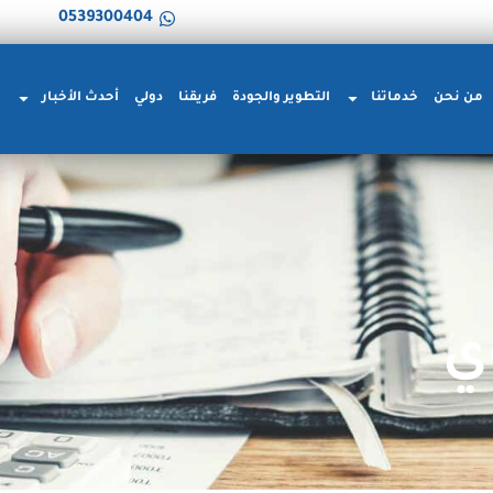
0539300404
من نحن
خدماتنا
التطوير والجودة
فريقنا
دولي
أحدث الأخبار
ا
ي