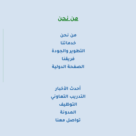
w
k
t
t
e
i
e
a
u
b
t
d
g
b
o
t
i
r
e
o
من نحن
e
n
a
k
r
m
من نحن
​خدماتنا
التطوير والجودة
فريقنا
الصفحة الدولية
أحدث الأخبار
التدريب التعاوني
التوظيف
المدونة
تواصل معنا