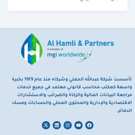
تأسست شركة عبدالله الحملي وشركاه منذ عام 1979 بخبرة
واسعة كمكتب محاسب قانوني معتمد في جميع خدمات
مراجعة البيانات المالية والزكاة والضرائب والاستشارات
الاقتصادية والإدارية والمحتوى المحلي والحسابات ومسك
الدفاتر.
X
L
I
Y
F
-
i
n
o
a
t
n
s
u
c